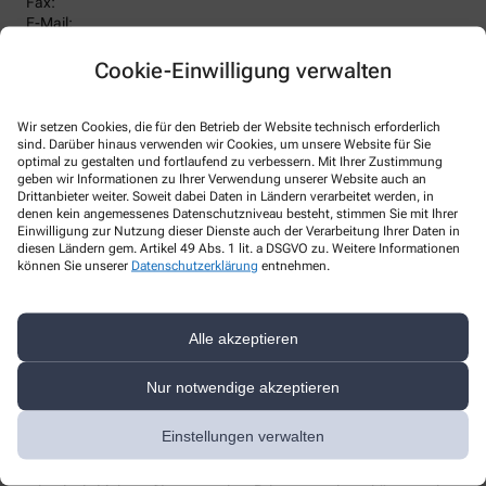
Fax:
E-Mail:
Webseite:
Cookie-Einwilligung verwalten
Datenschutzbeauftragter
:
Den/Die betriebliche/-n Datenschutzbeauftragte/-n unserer
Apotheke können Sie hier erreichen:
Wir setzen Cookies, die für den Betrieb der Website technisch erforderlich
DeltaMed Süd GmbH & Co. KG
sind. Darüber hinaus verwenden wir Cookies, um unsere Website für Sie
optimal zu gestalten und fortlaufend zu verbessern. Mit Ihrer Zustimmung
Untere Gasse 9, 71642 Ludwigsburg
geben wir Informationen zu Ihrer Verwendung unserer Website auch an
Telefon
:
+49-7141 97457 0
Drittanbieter weiter. Soweit dabei Daten in Ländern verarbeitet werden, in
Fax
:
+49-7141 97457 14
denen kein angemessenes Datenschutzniveau besteht, stimmen Sie mit Ihrer
Email
:
dsb@deltamedsued.de
Einwilligung zur Nutzung dieser Dienste auch der Verarbeitung Ihrer Daten in
Website
:
https://www.deltamedsued.de/
diesen Ländern gem. Artikel 49 Abs. 1 lit. a DSGVO zu. Weitere Informationen
können Sie unserer
Datenschutzerklärung
entnehmen.
Weitere Hinweise
Streitschlichtung
Alle akzeptieren
Wir sind weder verpflichtet noch bereit, an einem
Streitbeilegungsverfahren vor einer Verbraucherschlichtungsstelle
Nur notwendige akzeptieren
teilzunehmen.
Haftung
Einstellungen verwalten
Wir sind für unsere Inhalte verantwortlich. Alle Inhalte werden mit
der gebotenen Sorgfalt und nach bestem Wissen erstellt. Soweit