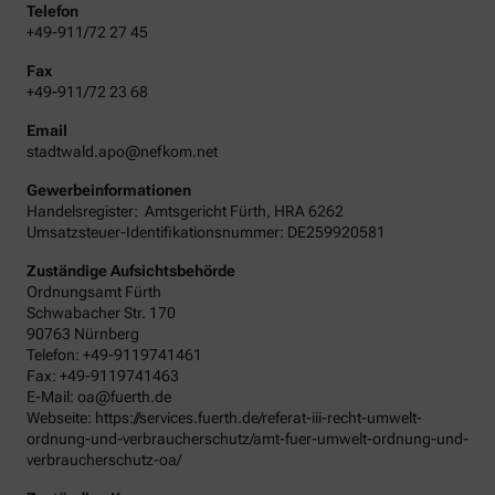
Telefon
+49-911/72 27 45
Fax
+49-911/72 23 68
Email
stadtwald.apo@nefkom.net
Gewerbeinformationen
Handelsregister:
Amtsgericht
Fürth
,
HRA
6262
Umsatzsteuer-Identifikationsnummer: DE259920581
Zuständige Aufsichtsbehörde
Ordnungsamt Fürth
Schwabacher Str. 170
90763 Nürnberg
Telefon: +49-9119741461
Fax: +49-9119741463
E-Mail: oa@fuerth.de
Webseite: https://services.fuerth.de/referat-iii-recht-umwelt-
ordnung-und-verbraucherschutz/amt-fuer-umwelt-ordnung-und-
verbraucherschutz-oa/